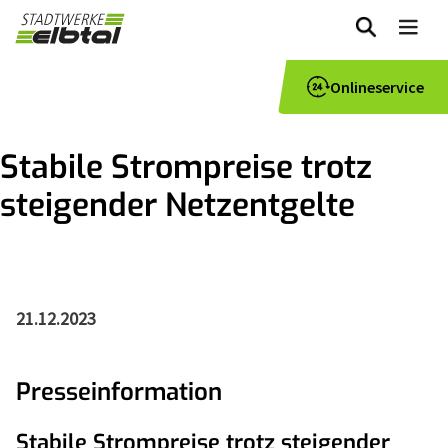
zum
Me
Inhalt
Onlineservice
Stabile Strompreise trotz
steigender Netzentgelte
21.12.2023
Presseinformation
Stabile Strompreise trotz steigender