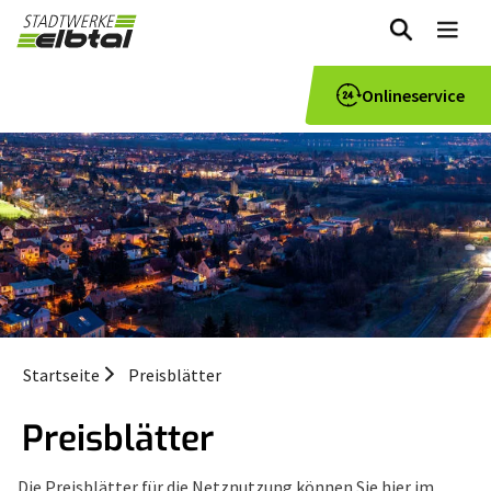
zum
Me
Inhalt
Onlineservice
Startseite
Preisblätter
Preisblätter
Die Preisblätter für die Netznutzung können Sie hier im