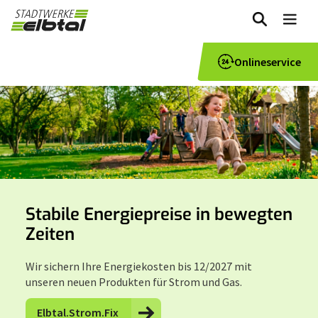
zum
Me
Inhalt
Onlineservice
5
Slider
Bild
Bilder
mit
1
5
von
Bildern,
5
navigierbar
mit
Pfeiltasten
Stabile Energiepreise in bewegten
Zeiten
Wir sichern Ihre Energiekosten bis 12/2027 mit
unseren neuen Produkten für Strom und Gas.
Elbtal.Strom.Fix