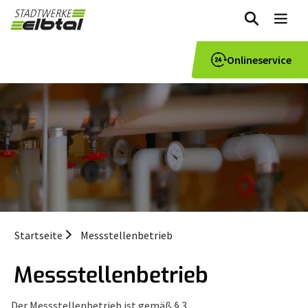
zum
Me
Inhalt
Onlineservice
Startseite
Messstellenbetrieb
Messstellenbetrieb
Der Messstellenbetrieb ist gemäß § 3