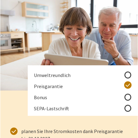
Pfeiltasten
nicht enthalten
Umweltreundlich
enthalten
Preisgarantie
nicht enthalten
Bonus
nicht enthalten
SEPA-Lastschrift
planen Sie Ihre Stromkosten dank Preisgarantie