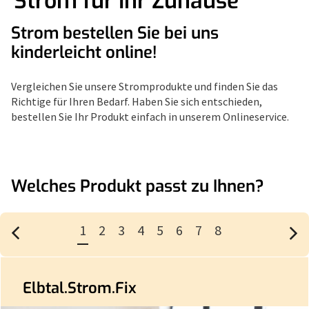
Strom für Ihr Zuhause
Strom bestellen Sie bei uns
kinderleicht online!
Vergleichen Sie unsere Stromprodukte und finden Sie das
Richtige für Ihren Bedarf. Haben Sie sich entschieden,
bestellen Sie Ihr Produkt einfach in unserem Onlineservice.
Welches Produkt passt zu Ihnen?
8
Slider
1
Bilder
mit
/
8
8
Bildern,
navigierbar
Elbtal.Strom.Fix
mit