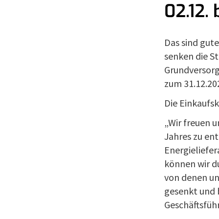
02.12. 
Das sind gute
senken die S
Grundversorgu
zum 31.12.20
Die Einkaufs
„Wir freuen u
Jahres zu ent
Energieliefe
können wir d
von denen uns
gesenkt und b
Geschäftsführ