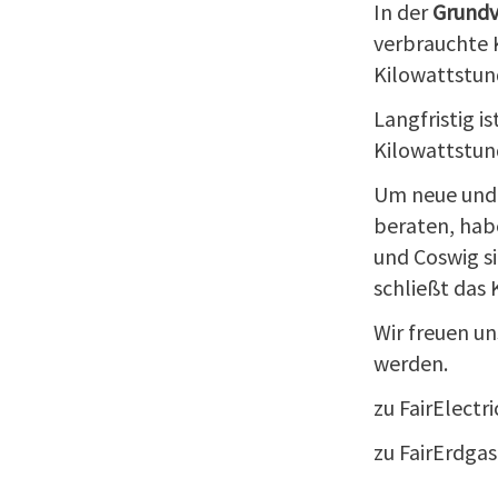
In der
Grundv
verbrauchte 
Kilowattstun
Langfristig i
Kilowattstund
Um neue und 
beraten, hab
und Coswig si
schließt das
Wir freuen un
werden.
zu FairElectr
zu FairErdga