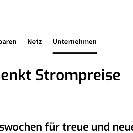
Aktuelle Seite:
paren
Netz
Unternehmen
senkt Strompreise
swochen für treue und ne