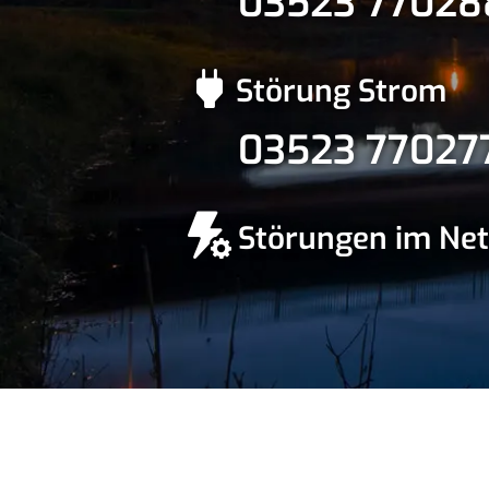
03523 77028
Störung Strom
03523 77027
Störungen im Net
© Stadtwerke Elbtal
Konta
GmbH