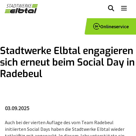
zum
Me
Inhalt
Onlineservice
Stadtwerke Elbtal engagieren
sich erneut beim Social Day in
Radebeul
03.09.2025
Auch bei der vierten Auflage des vom Team Radebeul
initiierten Social Days haben die Stadtwerke Elbtal wieder
tatkräftig mit angepackt. In diesem Jahr unterstützte ein